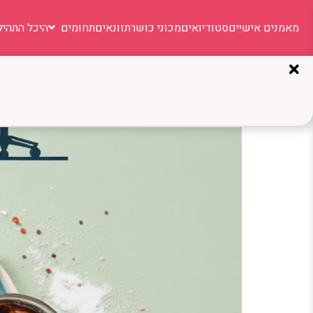
מאמנים אישיים
סטודיואים
מכוני כושר
תזונאים
תחומים
היכל התהיל
תגית:
TDEE
גירעון קלורי: המדריך המק