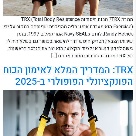
מה זה TRX? הבנת היסודות TRX (Total Body Resistance
Exercise) הוא מערכת אימון תליה מהפכנית שפותחה במקור על ידי
Randy Hetrick, לוחם Navy SEALs אמריקאי. ב-1997, בזמן
שירותו הצבאי, הטריק חיפש דרך להישאר בכושר גם כשלא היה לו
גישה למכון כושר או לציוד מקצועי. הוא יצר את הגרסה הראשונה
של TRX מחגורת ג'ודו ורצועות מצנחים […]
TRX: המדריך המלא לאימון הכוח
הפונקציונלי הפופולרי ב-2025