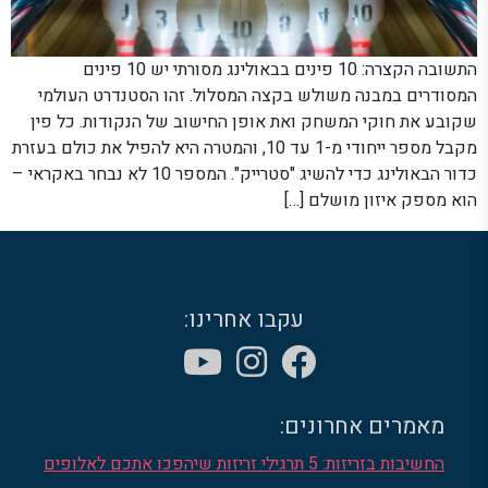
התשובה הקצרה: 10 פינים בבאולינג מסורתי יש 10 פינים
המסודרים במבנה משולש בקצה המסלול. זהו הסטנדרט העולמי
שקובע את חוקי המשחק ואת אופן החישוב של הנקודות. כל פין
מקבל מספר ייחודי מ-1 עד 10, והמטרה היא להפיל את כולם בעזרת
כדור הבאולינג כדי להשיג "סטרייק". המספר 10 לא נבחר באקראי –
הוא מספק איזון מושלם […]
עקבו אחרינו:
מאמרים אחרונים:
החשיבות בזריזות: 5 תרגילי זריזות שיהפכו אתכם לאלופים