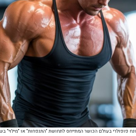
 ההגדרה המקצועית פאמפ (Pump) הוא מונח פופולרי בעולם הכושר המתייחס לתחושת "התנפחות" 