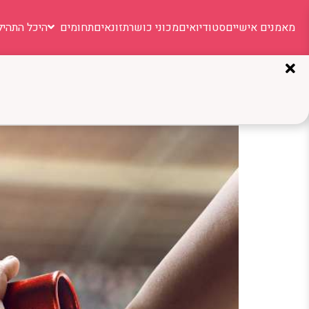
מאמנים אישיים
סטודיואים
מכוני כושר
תזונאים
תחומים
היכל התהיל
תגית:
קבוצות ריצה
מירוץ שליחים: המדריך המ