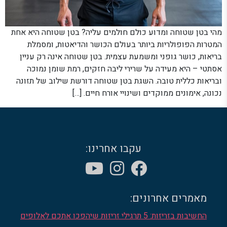
מהי בטן שטוחה ומדוע כולם חולמים עליה? בטן שטוחה היא אחת
המטרות הפופולריות ביותר בעולם הכושר והדיאטות, ומסמלת
בריאות, כושר גופני ומשמעת עצמית. בטן שטוחה אינה רק עניין
אסתטי – היא מעידה על שרירי ליבה חזקים, רמת שומן נמוכה
ובריאות כללית טובה. השגת בטן שטוחה דורשת שילוב של תזונה
נכונה, אימונים ממוקדים ושינויי אורח חיים. […]
עקבו אחרינו:
מאמרים אחרונים:
החשיבות בזריזות: 5 תרגילי זריזות שיהפכו אתכם לאלופים