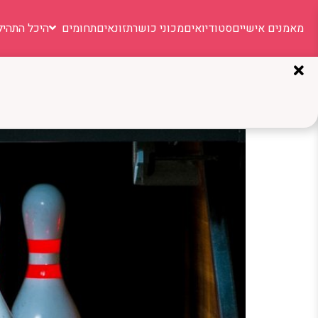
מאמנים אישיים
סטודיואים
מכוני כושר
תזונאים
תחומים
היכל התהיל
תגית:
ספליט
כמה פינים יש בבאולינג? ה