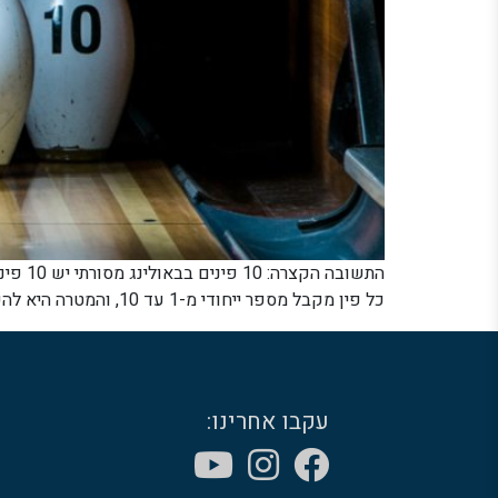
התשוב
כל פין מקבל מספר ייחודי מ-1 עד 10, והמטרה היא להפיל את כולם בעזרת כדור הבאולינג כדי להשיג "סטרייק". המספר 10 לא נבחר באקראי – הוא מספק איזון מושלם […]
עקבו אחרינו: