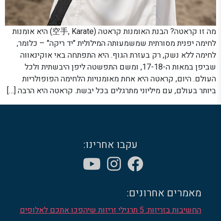
מה זו קראטה? הבנת האומנות קראטה (空手, Karate) היא אומנות
לחימה יפנית מסורתית שמשמעותה המילולית "יד ריקה" – כלומר,
לחימה ללא נשק, רק בעזרת הגוף. היא התפתחה באי אוקינאווה
שביפן במאות ה-17-18, ומשם התפשטה ליפן היבשתית ולכל
העולם. היום, קראטה היא אחת מאומנויות הלחימה הפופולריות
ביותר בעולם, עם מיליוני מתרגלים בכל יבשת. קראטה היא הרבה […]
עקבו אחרינו:
מאמרים אחרונים:
החשיבות בזריזות: 5 תרגילי זריזות שיהפכו אתכם לאלופים