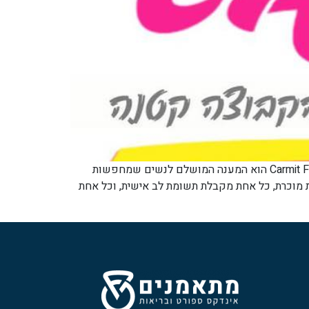
Carmit Fit – סטודיו לנשים שמאסו בחדרי כושר עמוסים "סטודיו לאימוני כושר בקבוצות קטנות ואימונים אישיים לנשים" – Carmit Fit הוא המענה המושלם לנשים שמחפשות
 הגדולים, העמוסים והאנונימיים. בניגוד למכון כושר רגיל שבו אתן "עוד מספר", ב-Carmit Fit כל אחת מוכרת, כל אחת מקבלת תשומת לב אישית, וכל אחת