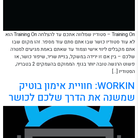
Training On – סטודיו שמלווה אתכם עד להצלחה Training On הוא
לא עוד סטודיו כושר שבו אתם סתם עוד מספר. זהו מקום שבו
אתם מקבלים ליווי אישי וצמוד עד שאתם באמת מגיעים למטרה
שלכם – בין אם זו ירידה במשקל, בניית שריר, שיפור כושר, או
פשוט הרגשה טובה יותר בגוף. הממוקם בהעמקים 2 בטבריה,
הסטודיו […]
WORKIN: חוויית אימון בוטיק
שמשנה את הדרך שלכם לכושר