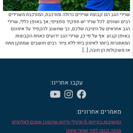
שרירי הגב הם קבוצת שרירים גדולה ומורכבת, המורכבת משרירים
רבים ושונים. לכל שריר יש תפקיד ספציפי, אך באופן כללי, שרירי
הגב אחראים על היציבה שלכם, כך שחשוב להקפיד על אימונם
באופן קבוע. אף על פי כן, שרירי הגב ידועים כאחת הקבוצות
המאתגרות ביותר לאימון ביתי ללא ציוד. רבים חושבים שמתקן מתח
או משקולות הן חובה, […]
עקבו אחרינו:
מאמרים אחרונים:
החשיבות בזריזות: 5 תרגילי זריזות שיהפכו אתכם לאלופים
תזונה נכונה לפני ואחרי אימון