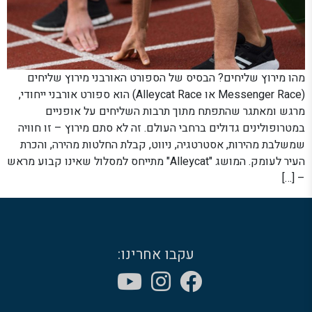
מהו מירוץ שליחים? הבסיס של הספורט האורבני מירוץ שליחים
(Messenger Race או Alleycat Race) הוא ספורט אורבני ייחודי,
מרגש ומאתגר שהתפתח מתוך תרבות השליחים על אופניים
במטרופולינים גדולים ברחבי העולם. זה לא סתם מירוץ – זו חוויה
שמשלבת מהירות, אסטרטגיה, ניווט, קבלת החלטות מהירה, והכרת
העיר לעומק. המושג "Alleycat" מתייחס למסלול שאינו קבוע מראש
– […]
עקבו אחרינו: