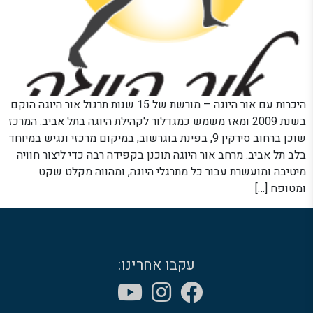
היכרות עם אור היוגה – מורשת של 15 שנות תרגול אור היוגה הוקם
בשנת 2009 ומאז משמש כמגדלור לקהילת היוגה בתל אביב. המרכז
שוכן ברחוב סירקין 9, בפינת בוגרשוב, במיקום מרכזי ונגיש במיוחד
בלב תל אביב. מרחב אור היוגה תוכנן בקפידה רבה כדי ליצור חוויה
מיטיבה ומועשרת עבור כל מתרגלי היוגה, ומהווה מקלט שקט
ומטופח […]
עקבו אחרינו: