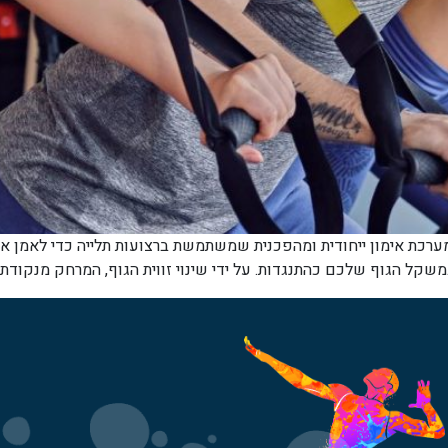
TR – המצאה גאונית שהחלה בצבא TRX הוא מערכת אימון ייחודית ומהפכנית שמשתמשת ברצועות תל
שקל הגוף שלכם כהתנגדות. על ידי שינוי זווית הגוף, המרחק מנקודת 