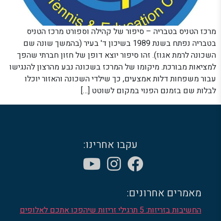
מרכז הטניס בטבריה – סיפור של קהילה וספורט מרכז הטניס
בטבריה נפתח בשנת 1989 בשיכון ד' בעיר (בהמשך שונה שם
השכונה לרמת אגוז). זהו סיפור יוצא דופן של חזון חברתי שהפך
למציאות מבורכת. מיקומו של המרכז בשכונה נבע מהרצון להנגישו
עבור משפחות דלות אמצעים, כך שילדי השכונה והאזור יוכלו
לבלות שם בזמנם הפנוי במקום לשוטט […]
עקבו אחרינו:
מאמרים אחרונים:
החשיבות בזריזות: 5 תרגילי זריזות שיהפכו אתכם לאלופים