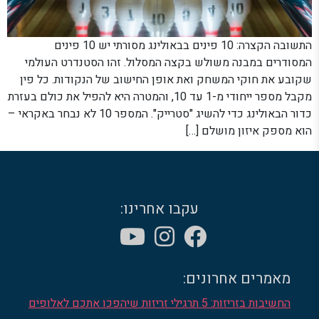
התשובה הקצרה: 10 פינים בבאולינג מסורתי יש 10 פינים
המסודרים במבנה משולש בקצה המסלול. זהו הסטנדרט העולמי
שקובע את חוקי המשחק ואת אופן החישוב של הנקודות. כל פין
מקבל מספר ייחודי מ-1 עד 10, והמטרה היא להפיל את כולם בעזרת
כדור הבאולינג כדי להשיג "סטרייק". המספר 10 לא נבחר באקראי –
הוא מספק איזון מושלם […]
עקבו אחרינו:
מאמרים אחרונים:
החשיבות בזריזות: 5 תרגילי זריזות שיהפכו אתכם לאלופים