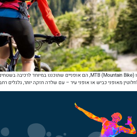
מה זה אופני שטח ולמה זה כל כך מושך אופני שטח, או MTB (Mountain Bike), הם 
 לחלוטין מאופני כביש או אופני עיר – עם שלדה חזקה יותר, גלגלים רחב