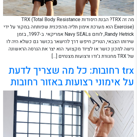
מה זה TRX? הבנת היסודות TRX (Total Body Resistance
Exercise) הוא מערכת אימון תליה מהפכנית שפותחה במקור על ידי
Randy Hetrick, לוחם Navy SEALs אמריקאי. ב-1997, בזמן
שירותו הצבאי, הטריק חיפש דרך להישאר בכושר גם כשלא היה לו
גישה למכון כושר או לציוד מקצועי. הוא יצר את הגרסה הראשונה
של TRX מחגורת ג'ודו ורצועות מצנחים […]
trx רחובות: כל מה שצריך לדעת
על אימוני רצועות באזור רחובות