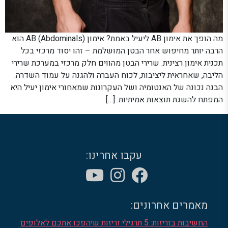
מה הופך את אימון AB ליעיל באמת? אימון AB (Abdominals) הוא
הרבה יותר מחיפוש אחר הבטן המושלמת – זהו יסוד מרכזי בכל
תכנית אימון רצינית. שרירי הבטן מהווים חלק מרכזי במערכת שרירי
הליבה, שאחראית ליציבות, לכוח העברה ולהגנה על עמוד השדרה.
הבנה נכונה של האנטומיה ושל העקרונות שמאחורי אימון יעיל היא
המפתח להשגת תוצאות אמיתיות. […]
עקבו אחרינו:
מאמרים אחרונים:
החשיבות בזריזות: 5 תרגילי זריזות שיהפכו אתכם לאלופים