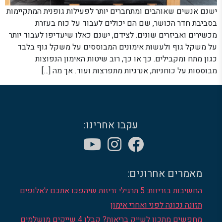
ישנם אנשים שאוהבים ומתחברים יותר לפעילות גופנית המתקיימות
בסביבת חדר הכושר, שם הם יכולים לעבוד על כוח בעזרת
מכשירים ואביזרים שונים. לצידם, ישנם כאלו שיעדיפו לעבוד יותר
על משקל גוף ולעשות אימונים המבוססים על משקל גוף בלבד
כגון מתח ומקבילים. כך או כך, רוב שיטות האימון הנפוצות
מבוססות על כוחניות, אנרגיות מתפרצות ועוד. אך מה […]
עקבו אחרינו:
מאמרים אחרונים:
החשיבות בזריזות: 5 תרגילי זריזות שיהפכו אתכם לאלופים
תזונה נכונה לפני ואחרי אימון
מחפשים מתכון לשייק בריאות? קבלו 4 שייקים מושלמים