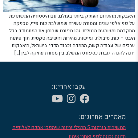
היאבקות מהתחום העתיק ביותר בעולם, עם היסטוריה המשתרעת
על פני אלפי שנים ומסורת עשירה שמשלבת כוח פיזי, טכניקה
מתקדמת ומשמעת מנטלית. זהו ספורט שבוחן את המתמודד בכל
היבט – כוח, סיבולת, גמישות, מהירות וחשיבה טקטית, תוך פיתוח
ערכים של עבודה קשה, התמדה וכבוד הדדי. בישראל, היאבקות
זוכה להכרה גוברת כספורט המשלב בין מסורת עתיקה לבין […]
עקבו אחרינו:
מאמרים אחרונים:
החשיבות בזריזות: 5 תרגילי זריזות שיהפכו אתכם לאלופים
תזונה נכונה לפני ואחרי אימון