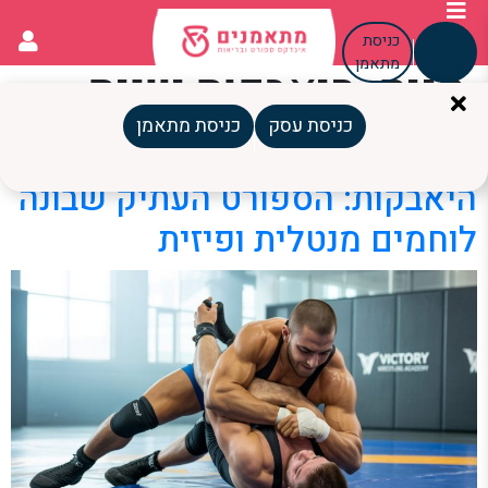
כניסת
כניסת
עסק
מתאמן
תגית:
היאבקות יוונית
רומית
כניסת עסק
כניסת מתאמן
היאבקות: הספורט העתיק שבונה
לוחמים מנטלית ופיזית