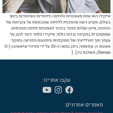
אייקידו הוא אחת מאומנויות הלחימה הייחודיות והמיוחדות ביותר
בעולם, ומציע גישה מהפכנית ללחימה שמבוססת על עקרונות של
הרמוניה, איזון ושלום פנימי. בניגוד לאומנויות לחימה מסורתיות
שמתמקדות בתקיפה ובכוח גולמי, אייקידו מלמד כיצד להגן על
עצמך תוך ניטרליזציה של התוקפנות והימנעות מפגיעה בתוקף.
אומנות זו, שפותחה ביפן במאה ה-20 על ידי מוריהיי אויאשיבה (O-
Sensei), משלבת בין […]
עקבו אחרינו:
מאמרים אחרונים: