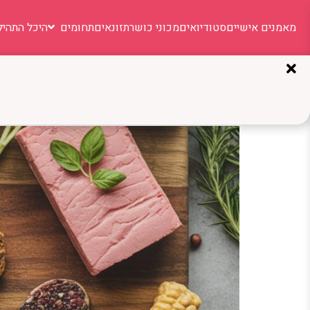
מאמנים אישיים
סטודיואים
מכוני כושר
תזונאים
תחומים
היכל התהיל
תגית:
בר קיימא
תחליפי בשר: המדריך השלם