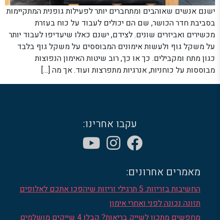
ישנם אנשים שאוהבים ומתחברים יותר לפעילות גופנית המתקיימות
בסביבת חדר הכושר, שם הם יכולים לעבוד על כוח בעזרת
מכשירים ואביזרים שונים. לצידם, ישנם כאלו שיעדיפו לעבוד יותר
על משקל גוף ולעשות אימונים המבוססים על משקל גוף בלבד
כגון מתח ומקבילים. כך או כך, רוב שיטות האימון הנפוצות
מבוססות על כוחניות, אנרגיות מתפרצות ועוד. אך מה […]
עקבו אחרינו:
מאמרים אחרונים:
החשיבות בזריזות: 5 תרגילי זריזות שיהפכו אתכם לאלופים
תזונה נכונה לפני ואחרי אימון
מחפשים מתכון לשייק בריאות? קבלו 4 שייקים מושלמים