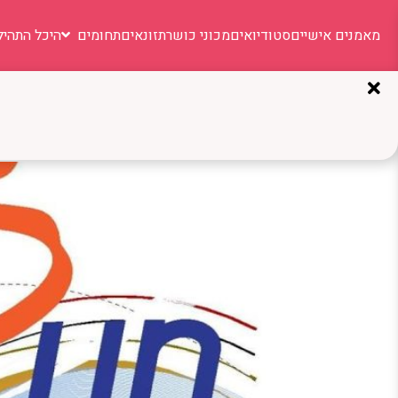
מאמנים אישיים
סטודיואים
מכוני כושר
תזונאים
תחומים
היכל התהיל
תגית:
בניית תוכנית אי
GoodRun: אימון חכם, גמיש ובמחיר הוגן – הדרך שלכם להתחזק