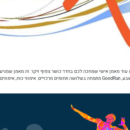
 אימון אישי שבא אליכם GoodRun הוא לא עוד מאמן אישי שמחכה לכם בחדר כושר צפוף ויקר
איתו את המקצועיות, הידע, והמוטיבציה. הפועל בבאר שבע, GoodRun מתמחה בשלושה תחומים 