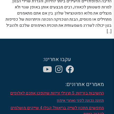
הליבה הפופולריים והיעילים ביותר לחיזוק והגדרת שרירי הבטן.
למרות פשטותן לכאורה, רבים מבצעים אותן באופן שגוי ולא
מנצלים את מלוא הפוטנציאל שלהן. בין אם אתם מתאמנים
מתחילים או מנוסים, הבנת הטכניקה הנכונה והיתרונות של כפיפות
בטן יכולה לשדרג משמעותית את תוכנית האימונים שלכם ולהוביל
[…]
עקבו אחרינו:
מאמרים אחרונים:
החשיבות בזריזות: 5 תרגילי זריזות שיהפכו אתכם לאלופים
תזונה נכונה לפני ואחרי אימון
מחפשים מתכון לשייק בריאות? קבלו 4 שייקים מושלמים