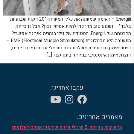
Energili – האימון שמשנה את כללי המשחק "20 דקות שבועיות
בלבד" – נשמע טוב מדי כדי להיות אמיתי, נכון? אבל זו בדיוק
ההבטחה של Energili, הסטודיו של גילי בנהריה. איך זה אפשרי?
התשובה היא טכנולוגיית EMS (Electrical Muscle Stimulation) –
שיטת אימון חדשנית שמשלבת גירוי חשמלי עם תרגילים פיזיים,
ויוצרת אימון אינטנסיבי במיוחד בזמן קצר […]
עקבו אחרינו:
מאמרים אחרונים:
החשיבות בזריזות: 5 תרגילי זריזות שיהפכו אתכם לאלופים