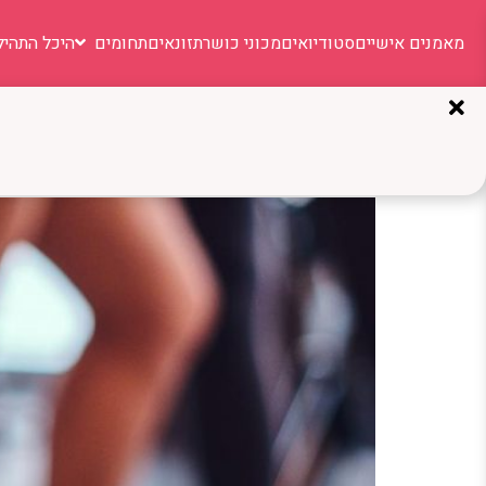
מאמנים אישיים
סטודיואים
מכוני כושר
תזונאים
תחומים
היכל התהיל
תגית:
אימון TRX קבוצתי
אימון TRX קבוצתי: שורפים קלוריות ובונים כוח יחד