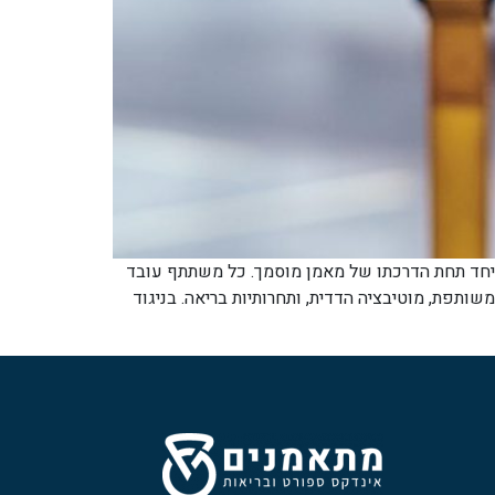
י הוא שיעור מובנה שבו קבוצה של מתאמנים (בדרך כלל 6-20 אנשים) מתאמנת יחד תחת הדרכתו של מאמן מוסמך. כל משתתף עובד
רגיה משותפת, מוטיבציה הדדית, ותחרותיות בריאה. בניגוד