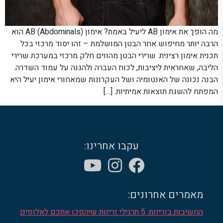
מה הופך את אימון AB ליעיל באמת? אימון AB (Abdominals) הוא
הרבה יותר מחיפוש אחר הבטן המושלמת – זהו יסוד מרכזי בכל
תכנית אימון רצינית. שרירי הבטן מהווים חלק מרכזי במערכת שרירי
הליבה, שאחראית ליציבות, לכוח העברה ולהגנה על עמוד השדרה.
הבנה נכונה של האנטומיה ושל העקרונות שמאחורי אימון יעיל היא
המפתח להשגת תוצאות אמיתיות. […]
עקבו אחרינו:
מאמרים אחרונים:
החשיבות בזריזות: 5 תרגילי זריזות שיהפכו אתכם לאלופים