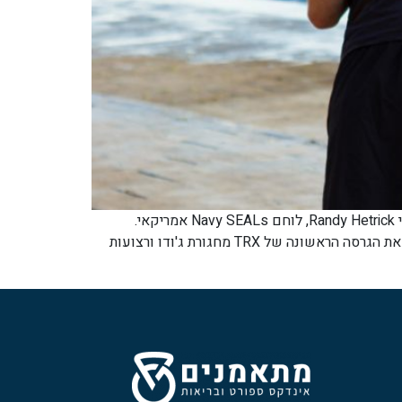
מה זה TRX? הבנת היסודות TRX (Total Body Resistance Exercise) הוא מערכת אימון תליה מהפכנית שפותחה במקור על ידי Randy Hetrick, לוחם Navy SEALs אמריקאי.
ב-1997, בזמן שירותו הצבאי, הטריק חיפש דרך להישאר בכושר גם כשלא היה לו גישה למכון כושר או לציוד מקצועי. הוא יצר את הגרסה הראשונה של TRX מחגורת ג'ודו ורצועות