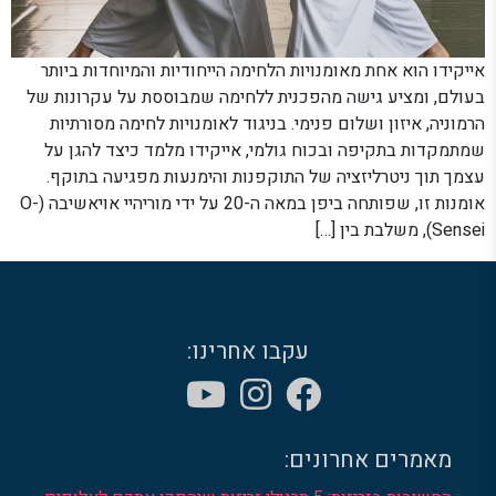
אייקידו הוא אחת מאומנויות הלחימה הייחודיות והמיוחדות ביותר
בעולם, ומציע גישה מהפכנית ללחימה שמבוססת על עקרונות של
הרמוניה, איזון ושלום פנימי. בניגוד לאומנויות לחימה מסורתיות
שמתמקדות בתקיפה ובכוח גולמי, אייקידו מלמד כיצד להגן על
עצמך תוך ניטרליזציה של התוקפנות והימנעות מפגיעה בתוקף.
אומנות זו, שפותחה ביפן במאה ה-20 על ידי מוריהיי אויאשיבה (O-
Sensei), משלבת בין […]
עקבו אחרינו:
מאמרים אחרונים: