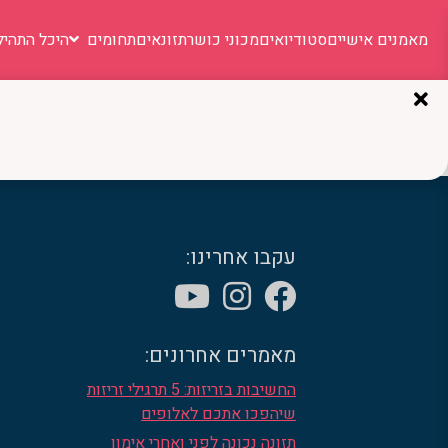
מאמנים אישיים
סטודיואים
מכוני כושר
תזונאים
תחומים
היכל התהיל
החשבון שלי
[woocommerce_my_account]
עקבו אחרינו:
מאמרים אחרונים:
החשיבות בזריזות: 5 תרגילי זריזות
שיהפכו אתכם לאלופים
תזונה נכונה לפני ואחרי אימון