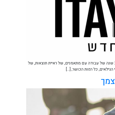
Itay Fitness – כשהניסיון מדבר בעד עצמו "מאמן מוסמך וינגייט מזה יותר משני עשורים" – משפט אחד שאומר הכל. מעל 20 שנה של עבודה עם מתאמנים, של ראיית תוצאות, של
גילאים, כל רמות הכושר, […]
צמך