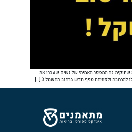
ות מסחררות והגעה לגוף מדהים עם מעל ל-200 בנות" – זה לא סיסמה שיווקית. זה המספר האמיתי של נשים שעברו את