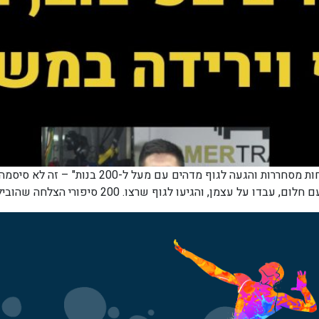
טרבלסי פיט – הסיפור שמאחורי ההצלחות "לאחר הצלח