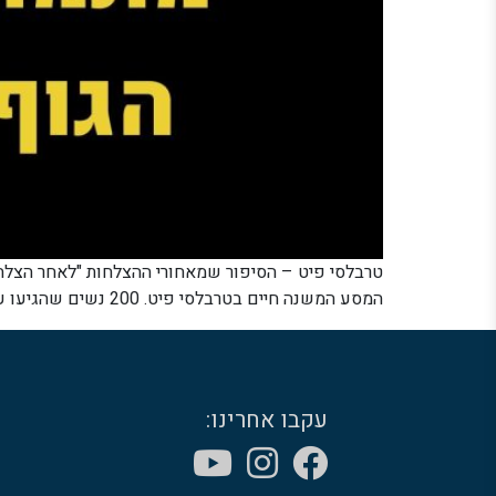
המסע המשנה חיים בטרבלסי פיט. 200 נשים שהגיעו עם חלום, עבדו על עצמן, והגיעו לגוף שרצו. 200 סיפורי הצלחה שהובילו להרחבה ולפתיחת סניף חדש ברחוב החשמל 3 […]
עקבו אחרינו: