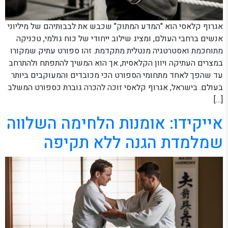
אגרוף קלאסי הוא "המדע המתוק" שכבש את לבבותיהם של מיליוני
אנשים ברחבי העולם, ומציג שילוב ייחודי של כוח גולמי, טכניקה
מתוחכמת ואסטרטגיה מנטלית מתקדמת. זהו ספורט עתיק שמקורו
במצרים העתיקה ויוון הקלאסית, אך הוא המשיך להתפתח ולהתרחב
עד שהפך לאחד מתחומי הספורט הכי מכובדים והמעוקבים ביותר
בעולם. בישראל, אגרוף קלאסי זוכה להכרה גוברת כספורט המשלב
[…]
אייקידו: אומנות הלחימה השלווה
שמלמדת הגנה ללא תקיפה