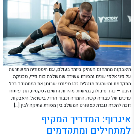
היאבקות מהתחום העתיק ביותר בעולם, עם היסטוריה המשתרעת
על פני אלפי שנים ומסורת עשירה שמשלבת כוח פיזי, טכניקה
מתקדמת ומשמעת מנטלית. זהו ספורט שבוחן את המתמודד בכל
היבט – כוח, סיבולת, גמישות, מהירות וחשיבה טקטית, תוך פיתוח
ערכים של עבודה קשה, התמדה וכבוד הדדי. בישראל, היאבקות
זוכה להכרה גוברת כספורט המשלב בין מסורת עתיקה לבין […]
איגרוף: המדריך המקיף
למתחילים ומתקדמים