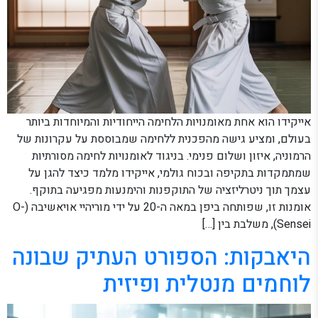
אייקידו הוא אחת מאומנויות הלחימה הייחודיות והמיוחדות ביותר
בעולם, ומציע גישה מהפכנית ללחימה שמבוססת על עקרונות של
הרמוניה, איזון ושלום פנימי. בניגוד לאומנויות לחימה מסורתיות
שמתמקדות בתקיפה ובכוח גולמי, אייקידו מלמד כיצד להגן על
עצמך תוך ניטרליזציה של התוקפנות והימנעות מפגיעה בתוקף.
אומנות זו, שפותחה ביפן במאה ה-20 על ידי מוריהיי אויאשיבה (O-
Sensei), משלבת בין […]
היאבקות: הספורט העתיק שבונה
לוחמים מנטלית ופיזית